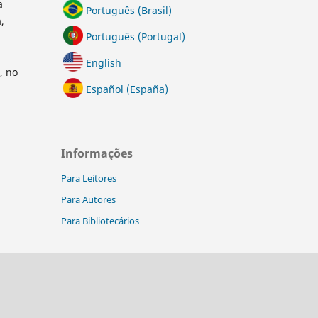
a
Português (Brasil)
,
Português (Portugal)
English
, no
Español (España)
Informações
Para Leitores
Para Autores
Para Bibliotecários