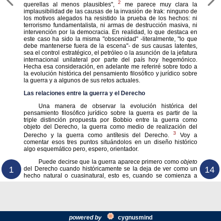
2
querellas al menos plausibles",
me parece muy clara la
implausibilidad de las causas de la invasión de Irak: ninguno de
los motivos alegados ha resistido la prueba de los hechos: ni
terrorismo fundamentalista, ni armas de destrucción masiva, ni
intervención por la democracia. En realidad, lo que destaca en
este caso ha sido la misma "obscenidad" -literalmente, "lo que
debe mantenerse fuera de la escena"- de sus causas latentes,
sea el control estratégico, el petróleo o la asunción de la jefatura
internacional unilateral por parte del país hoy hegemónico.
Hecha esa consideración, en adelante me referiré sobre todo a
la evolución histórica del pensamiento filosófico y jurídico sobre
la guerra y a algunos de sus retos actuales.
Las relaciones entre la guerra y el Derecho
Una manera de observar la evolución histórica del
pensamiento filosófico jurídico sobre la guerra es partir de la
triple distinción propuesta por Bobbio entre la guerra como
objeto del Derecho, la guerra como medio de realización del
3
Derecho y la guerra como antítesis del Derecho.
Voy a
comentar esos tres puntos situándolos en un diseño histórico
algo esquemático pero, espero, orientador.
Puede decirse que la guerra aparece primero como
objeto
1
14
del Derecho cuando históricamente se la deja de ver como un
hecho natural o cuasinatural, esto es, cuando se comienza a
powered by
cygnus
mind