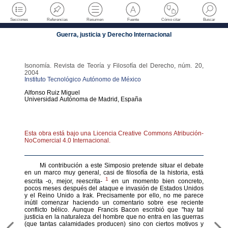
Secciones
Referencias
Resumen
Fuente
Cómo citar
Buscar
Guerra, justicia y Derecho Internacional
Isonomía. Revista de Teoría y Filosofía del Derecho
,
núm. 20
,
2004
Instituto Tecnológico Autónomo de México
Alfonso
Ruiz Miguel
Universidad Autónoma de Madrid
,
España
Esta obra está bajo una Licencia Creative Commons Atribución-
NoComercial 4.0 Internacional.
Mi contribución a este Simposio pretende situar el debate
en un marco muy general, casi de filosofía de la historia, está
1
escrita -o, mejor, reescrita-
en un momento bien concreto,
pocos meses después del ataque e invasión de Estados Unidos
y el Reino Unido a Irak. Precisamente por ello, no me parece
inútil comenzar haciendo un comentario sobre ese reciente
conflicto bélico. Aunque Francis Bacon escribió que "hay tal
justicia en la naturaleza del hombre que no entra en las guerras
(que tantas calamidades producen) sino con ciertos motivos y