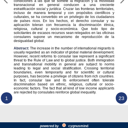
condiciones a las que se somete la migración y la movilidad
transnacional en general conducen a una creciente
estratificación social
y
jurídica
. Cruzar las fronteras territoriales,
incluso de manera temporal y con propósitos científicos y
culturales, se ha convertido en un privilegio de los ciudadanos
de países ricos. En los hechos, el derecho consular y su
aplicación toleran con frecuencia la discriminación étnica,
religiosa, cultural y socio-económica. Que todo tipo de
solicitantes de escasos recursos sean relegados en las oficinas
consulares supone un mecanismo de reproducción de la
desigualdad global.
Abstract:
The increase in the number of intemational migrants is
usually regarded as an indicator of global material development.
However, recent reforms to consular law represent a significant
threat to the Rule of Law and to global justice. Both immigration
and transnational mobility in general are subject to norms
leading to legal and social stratification. Crossing territorial
boundaries, even temporarily and for scientific or cultural
purposes, has become a privilege of citizens from rich countries.
In fact, consular law and its enforcement often tolerate
discrimination based on ethnic, religious, cultural or socio-
economic factors. The fact that all kind of low income applicants
are rejected by consulates reinforce global inequality.
1
23
powered by
cygnus
mind