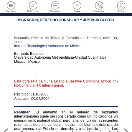
Secciones
Referencias
Resumen
Fuente
Cómo citar
Buscar
MIGRACIÓN, DERECHO CONSULAR Y JUSTÍCIA GLORAL
Isonomía. Revista de Teoría y Filosofía del Derecho
,
núm. 30
,
2009
Instituto Tecnológico Autónomo de México
Bernardo
Bolanos
Universidad Autónoma Metropolitana-Unidad Cuajimalpa,
México.
,
México
Esta obra está bajo una Licencia Creative Commons Atribución-
NoComercial 4.0 Internacional.
Recibido: 31/10/2008
Aceptado: 06/02/2009
Resumen:
El aumento en el número de migrantes
internacionales suele ser considerado como un indicador de un
mejoramiento material global, pero la tendencia de las recientes
reformas al derecho consular muestra más bien la existencia de
una amenaza al Estado de derecho y a la justicia global. Las