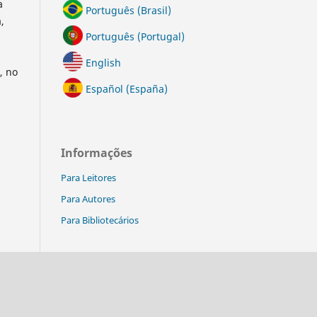
a
Português (Brasil)
,
Português (Portugal)
English
, no
Español (España)
Informações
Para Leitores
Para Autores
Para Bibliotecários